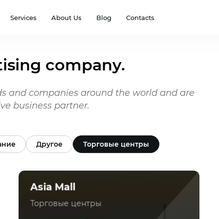
Services
About Us
Blog
Contacts
rtising company.
s and companies around the world and are
ve business partner.
ание
Другое
Торговые центры
Asia Mall
Торговые центры