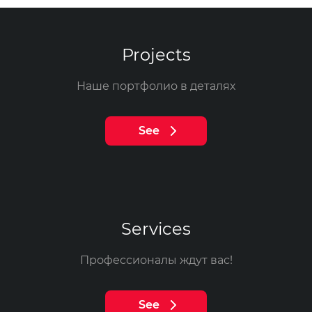
Projects
Наше портфолио в деталях
See
Services
Профессионалы ждут вас!
See