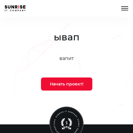
ывап
вапит
Начать проект!